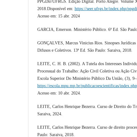
PPGDir/UFRGS. Edição Digital. Porto Alegre. Volume X
2018.Disponível em:
https://seer.ufrgs.br/index.php/ppg
Acesso em: 15 abr. 2024
GARCIA, Emerson. Ministério Público. 6ª Ed. São Paulo
GONÇALVES, Marcus Vinicius Rios. Sinopses Jurídicas 2
Difusos e Coletivos. 13ª Ed. São Paulo: Saraiva, 2018.
LEITE, C. H. B. (2002). A Tutela dos Interesses Indivi
Processual do Trabalho: Ação Civil Coletiva ou Ação Civi
Escola Superior Do Ministério Público Da União, (3), 9
https://escola.mpu.mp.br/publicacoescientificas/index.php
Acesso em: 10 abr. 2024.
LEITE, Carlos Henrique Bezerra. Curso de Direito do Tr
Saraiva, 2024.
LEITE, Carlos Henrique Bezerra. Curso de direito process
Paulo: Saraiva, 2018.