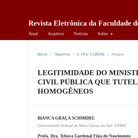
Revista Eletrônica da Faculdade d
Atual
Arquivos
Notícias
Sobre
Início
/
Arquivos
/
v. 19 n. 1 (2024)
/
Artigos
LEGITIMIDADE DO MINIST
CIVIL PÚBLICA QUE TUTEL
HOMOGÊNEOS
BIANCA GRAÇA SCHMIDEL
Universidade Federal de Mato Grosso do Sul - UFMS
Profa. Dra. Tchoya Gardenal Fina do Nascimento