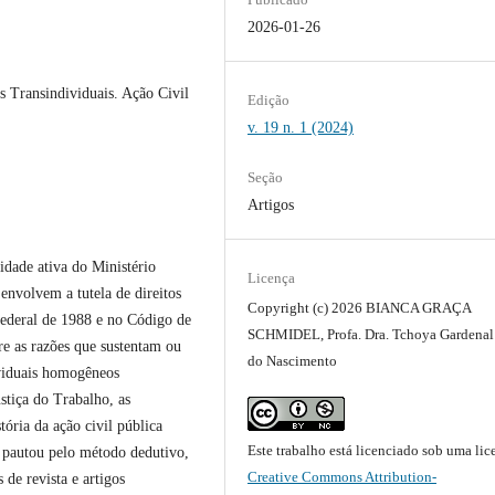
2026-01-26
s Transindividuais. Ação Civil
Edição
v. 19 n. 1 (2024)
Seção
Artigos
idade ativa do Ministério
Licença
nvolvem a tutela de direitos
Copyright (c) 2026 BIANCA GRAÇA
ederal de 1988 e no Código de
SCHMIDEL, Profa. Dra. Tchoya Gardenal
e as razões que sustentam ou
do Nascimento
ividuais homogêneos
stiça do Trabalho, as
tória da ação civil pública
Este trabalho está licenciado sob uma lic
e pautou pelo método dedutivo,
Creative Commons Attribution-
 de revista e artigos