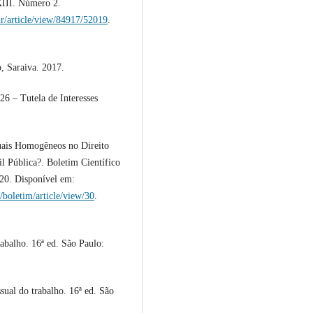
III. Número 2.
dir/article/view/84917/52019
.
, Saraiva. 2017.
6 – Tutela de Interesses
duais Homogêneos no Direito
l Pública?. Boletim Científico
–20. Disponível em:
/boletim/article/view/30
.
abalho. 16ª ed. São Paulo:
ual do trabalho. 16ª ed. São