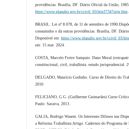
providências. Brasília, DF. Diário Oficial da União, 198
https://www.planalto.gov.br/ccivil_03/leis/l7347orig.htm
BRASIL. Lei nº 8.078, de 11 de setembro de 1990.Dispõe
consumidor e dá outras providências. Brasília, DF. Diári
Disponível em:
https://www.planalto.gov.br/ccivil_03/le
em: 15 mar. 2024.
COSTA, Marcelo Freire Sampaio. Dano Moral (extrapatrim
constitucional, civil, trabalhista: estudo jurisprudencial.
DELGADO, Maurício Godinho. Curso de Direito do Traba
2010.
FELICIANO, G.G. (Guilherme Guimarães) Curso Crítico 
Paulo: Saraiva, 2013.
GALIA, Rodrigo Wasem. Os Interesses Difusos nas Dispen
a Reforma Trabalhista Artigo. Cadernos do Programa de