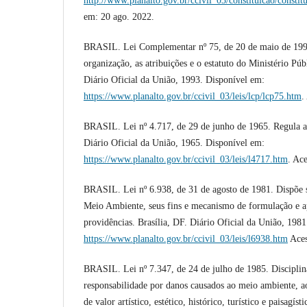
http://www.planalto.gov.br/ccivil_03/constituicao/constit
em: 20 ago. 2022.
BRASIL. Lei Complementar nº 75, de 20 de maio de 199
organização, as atribuições e o estatuto do Ministério Púb
Diário Oficial da União, 1993. Disponível em:
https://www.planalto.gov.br/ccivil_03/leis/lcp/lcp75.htm
.
BRASIL. Lei nº 4.717, de 29 de junho de 1965. Regula a 
Diário Oficial da União, 1965. Disponível em:
https://www.planalto.gov.br/ccivil_03/leis/l4717.htm
. Ac
BRASIL. Lei nº 6.938, de 31 de agosto de 1981. Dispõe s
Meio Ambiente, seus fins e mecanismo de formulação e ap
providências. Brasília, DF. Diário Oficial da União, 198
https://www.planalto.gov.br/ccivil_03/leis/l6938.htm
Aces
BRASIL. Lei nº 7.347, de 24 de julho de 1985. Disciplina
responsabilidade por danos causados ao meio ambiente, ao
de valor artístico, estético, histórico, turístico e paisag